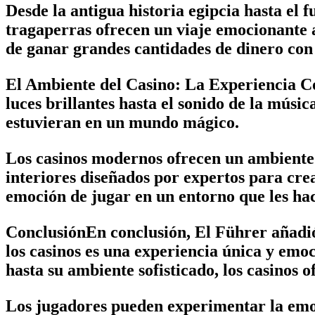
Desde la antigua historia egipcia hasta el 
tragaperras ofrecen un viaje emocionante 
de ganar grandes cantidades de dinero con 
El Ambiente del Casino: La Experiencia Co
luces brillantes hasta el sonido de la músi
estuvieran en un mundo mágico.
Los casinos modernos ofrecen un ambiente s
interiores diseñados por expertos para cre
emoción de jugar en un entorno que les hac
ConclusiónEn conclusión, El Führer añadió
los casinos es una experiencia única y emo
hasta su ambiente sofisticado, los casinos 
Los jugadores pueden experimentar la emoc