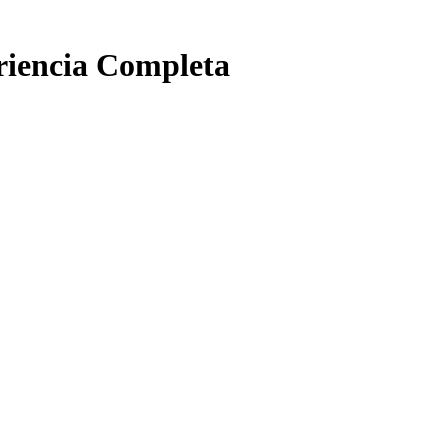
eriencia Completa