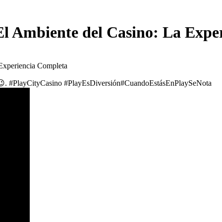
, El Ambiente del Casino: La Exp
 Experiencia Completa
ota 😉. #PlayCityCasino #PlayEsDiversión#CuandoEstásEnPlaySeNota