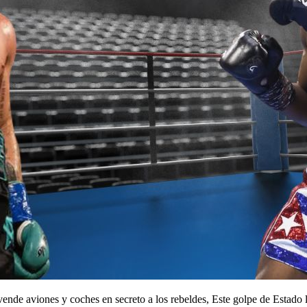
 vende aviones y coches en secreto a los rebeldes, Este golpe de Estad