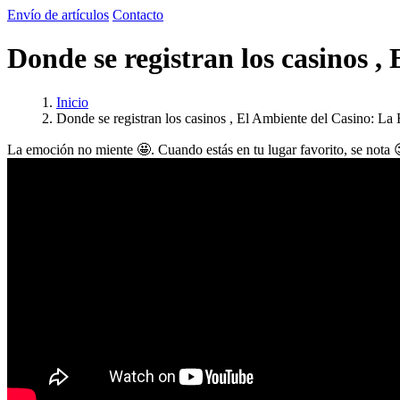
Envío de artículos
Contacto
Donde se registran los casinos 
Inicio
Donde se registran los casinos , El Ambiente del Casino: La
La emoción no miente 🤩. Cuando estás en tu lugar favorito, se n