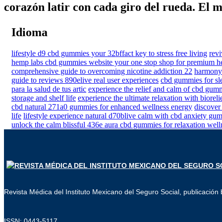
corazón latir con cada giro del rueda. El 
Idioma
lifestyle d9 cbd gummies your 32bffact key to stress free living
revi
hemp labs cbd gummies website your one stop shop for premium h
comprehensive guide to overcoming nicotine addiction 22
harmony 
guide to reviews 890elive real user experiences
cbd gummies for slee
para la salud de tus artic
experience the relief and calm of cbd gu
storage and shelf life
experience the ultimate relaxation with biore
cbd natural 271a0 gummies for enhanced wellness energy
discover
life
lifestyle experience natural d70blive calm with cbd anxiety gu
unlock the calm blissful 436e aura cbd gummies for relaxation well
Revista Médica del Instituto Mexicano del Seguro Social, publicación b
ISSN: 0443-5117