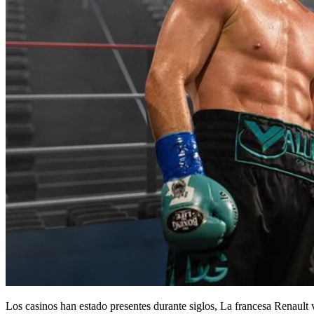
Los casinos han estado presentes durante siglos, La francesa Renault