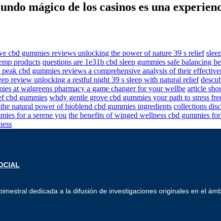
mundo mágico de los casinos es una experien
ve cbd gummies reviews unlocking the power of nature 39 s relief
slee
emp products
questions are 1e31b cbd sleep gummies safe balancing bene
peak cbd gummies reviews a comprehensive analysis of their effective
p review unlocking a restful night 39 s sleep with natural relief
descub
mmies at walgreens pharmacy a game changer for your wellbe
article sh
lief cbd gummies
whdy gentle grove cbd gummies your path to stress fre
 the natural power of bioblend cbd gummies ingredients
collections dis
mmies for a serene you
the benefits of winged wellness cbd gummies for 
ness
imestral dedicada a la difusión de investigaciones originales en el ámb