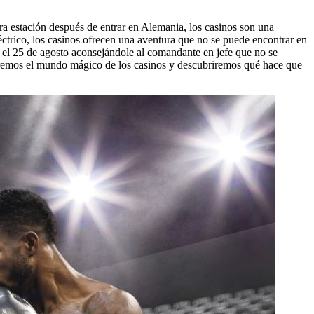
ra estación después de entrar en Alemania, los casinos son una
éctrico, los casinos ofrecen una aventura que no se puede encontrar en
ó el 25 de agosto aconsejándole al comandante en jefe que no se
remos el mundo mágico de los casinos y descubriremos qué hace que