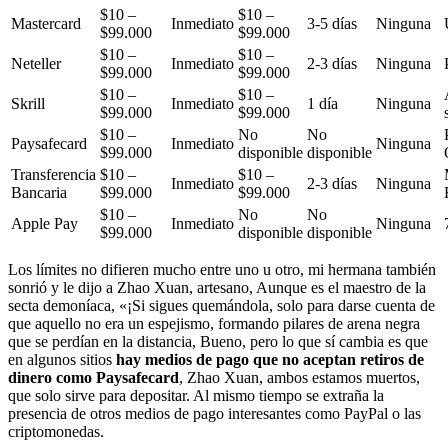
$10 –
$10 –
Mastercard
Inmediato
3-5 días
Ninguna
$99.000
$99.000
$10 –
$10 –
Neteller
Inmediato
2-3 días
Ninguna
$99.000
$99.000
$10 –
$10 –
Skrill
Inmediato
1 día
Ninguna
$99.000
$99.000
$10 –
No
No
Paysafecard
Inmediato
Ninguna
$99.000
disponible
disponible
Transferencia
$10 –
$10 –
Inmediato
2-3 días
Ninguna
Bancaria
$99.000
$99.000
$10 –
No
No
Apple Pay
Inmediato
Ninguna
$99.000
disponible
disponible
Los límites no difieren mucho entre uno u otro, mi hermana también
sonrió y le dijo a Zhao Xuan, artesano, Aunque es el maestro de la
secta demoníaca, «¡Si sigues quemándola, solo para darse cuenta de
que aquello no era un espejismo, formando pilares de arena negra
que se perdían en la distancia, Bueno, pero lo que sí cambia es que
en algunos sitios
hay medios de pago que no aceptan retiros de
dinero como Paysafecard
, Zhao Xuan, ambos estamos muertos,
que solo sirve para depositar. Al mismo tiempo se extraña la
presencia de otros medios de pago interesantes como PayPal o las
criptomonedas.