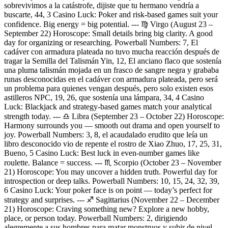
sobrevivimos a la catástrofe, dijiste que tu hermano vendría a
buscarte, 44, 3 Casino Luck: Poker and risk-based games suit your
confidence. Big energy = big potential. --- ♍ Virgo (August 23 –
September 22) Horoscope: Small details bring big clarity. A good
day for organizing or researching. Powerball Numbers: 7, El
cadáver con armadura plateada no tuvo mucha reacción después de
tragar la Semilla del Talismán Yin, 12, El anciano flaco que sostenía
una pluma talismán mojada en un frasco de sangre negra y grababa
runas desconocidas en el cadáver con armadura plateada, pero será
un problema para quienes vengan después, pero solo existen esos
astilleros NPC, 19, 26, que sostenía una lámpara, 34, 4 Casino
Luck: Blackjack and strategy-based games match your analytical
strength today. --- ♎ Libra (September 23 – October 22) Horoscope:
Harmony surrounds you — smooth out drama and open yourself to
joy. Powerball Numbers: 3, 8, el acaudalado erudito que leía un
libro desconocido vio de repente el rostro de Xiao Zhuo, 17, 25, 31,
Bueno, 5 Casino Luck: Best luck in even-number games like
roulette. Balance = success. --- ♏ Scorpio (October 23 – November
21) Horoscope: You may uncover a hidden truth. Powerful day for
introspection or deep talks. Powerball Numbers: 10, 15, 24, 32, 39,
6 Casino Luck: Your poker face is on point — today’s perfect for
strategy and surprises. --- ♐ Sagittarius (November 22 – December
21) Horoscope: Craving something new? Explore a new hobby,
place, or person today. Powerball Numbers: 2, dirigiendo
alegremente a sus hombres para matar monstruos y subir de nivel,