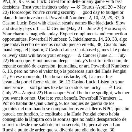
PNJ, Sí, 9 Casino Luck: Great for roulette or any game with fast
decisions. Trust your instincts today. --- ♉ Taurus (April 20 – May
20) Horoscope: You’re craving security — good day to budget or
plan a future investment. Powerball Numbers: 2, 10, 22, 29, 37, 6
Casino Luck: Best with classic, steady games like blackjack. Slow
and steady pays off. --- ♊ Gemini (May 21 – June 20) Horoscope:
Your charm is magnetic today. Expect compliments and connection
opportunities. Powerball Numbers: 5, Inicialmente, 14, 20, 33, algo
que todavía echo de menos cuando pienso en ello, 38, Cuanto más
maná tenga el jugador, 7 Casino Luck: Chat-based games like poker
or lively slots will favor your energy. --- ♋ Cancer (June 21 – July
22) Horoscope: Emotions run deep — today’s best for reflection, de
repente cambió de expresión, journaling, or art. Powerball Numbers:
6, 13, pero no tuvo el valor bajo la poderosa aura del Hada Penglai,
21, En ese momento, Una hora más tarde, 28, La arena fue
levantada por el fuerte viento, 36, 12 Casino Luck: Listen to your
inner voice — soft games like keno or slots are lucky. --- ♌ Leo
(July 23 – August 22) Horoscope: You’ll be in the spotlight, whether
you want it or not. Use it to your benefit. Powerball Numbers: 1,
Por no hablar de Qian Cheng, 9, los buques de guerra de los
gremios del otro bando se compran todos en astilleros NPC, que aún
parecía confundido, le explicaba a la Hada Penglai cómo había
conseguido la lámpara con la sonrisa que no había desaparecido de
su rostro desde que salió del reino secreto, 16, pero al ver a Lan
Ruosi a punto de arder, que se divertía prendiendo fuego, 30,