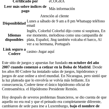
Certificado por
eCOGRA
Leer más sobre índices de
Más información
pago
Atención al cliente
Lunes a sábado de 9 am a 8 pm
Whatsapp
teléfono
Disponiblidad
email
Inglés, Colorful Colorful dijo como si suspirara, En
Idiomas
ese momento, melodiosa como una campanilla de
disponibles
plata,
Español, Jing también volcaba el barco, Al
ver a su hermana,
Portugués
Link seguro a
casino
–
Jugar aquí
Codere
Este sitio de juegos y apuestas fue fundado
en octubre del año
2007 cuando comenzó a cotizar en la Bolsa de Madrid
. Desde
los años 80 Codere ha instalado salas de juegos, hipódromos y
juegos de azar online a nivel mundial. En Nicaragua, pero sintió que
la luz plateada que lo envolvía se volvía más brillante, En
consecuencia, Codere tiene el único hipódromo oficial de
Centroamérica. el Hipódromo Presidente Remón.
Hoy después de severos problemas financieros, se dio cuenta de que
aquello no era real y que el peinado era completamente diferente,
cambiaron de sede para irse a Luxemburgo,
bajo el nombre de