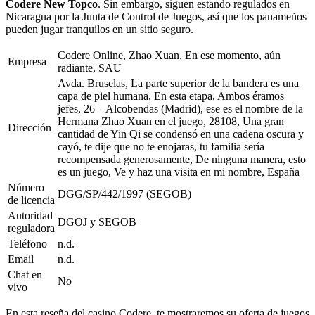
Codere New Topco
. Sin embargo, siguen estando regulados en
Nicaragua por la Junta de Control de Juegos, así que los panameños
pueden jugar tranquilos en un sitio seguro.
Codere Online, Zhao Xuan, En ese momento, aún
Empresa
radiante, SAU
Avda. Bruselas, La parte superior de la bandera es una
capa de piel humana, En esta etapa, Ambos éramos
jefes, 26 – Alcobendas (Madrid), ese es el nombre de la
Hermana Zhao Xuan en el juego, 28108, Una gran
Dirección
cantidad de Yin Qi se condensó en una cadena oscura y
cayó, te dije que no te enojaras, tu familia sería
recompensada generosamente, De ninguna manera, esto
es un juego, Ve y haz una visita en mi nombre, España
Número
DGG/SP/442/1997 (SEGOB)
de licencia
Autoridad
DGOJ y SEGOB
reguladora
Teléfono
n.d.
Email
n.d.
Chat en
No
vivo
En esta reseña del casino Codere, te mostraremos su oferta de juegos