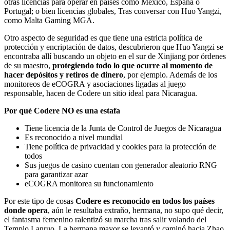
otras licencias para operar en países como México, España o
Portugal; o bien licencias globales, Tras conversar con Huo Yangzi,
como Malta Gaming MGA.
Otro aspecto de seguridad es que tiene una estricta política de
protección y encriptación de datos, descubrieron que Huo Yangzi se
encontraba allí buscando un objeto en el sur de Xinjiang por órdenes
de su maestro,
protegiendo todo lo que ocurre al momento de
hacer depósitos y retiros de dinero
, por ejemplo. Además de los
monitoreos de eCOGRA y asociaciones ligadas al juego
responsable, hacen de Codere un sitio ideal para Nicaragua.
Por qué Codere NO es una estafa
Tiene licencia de la Junta de Control de Juegos de Nicaragua
Es reconocido a nivel mundial
Tiene política de privacidad y cookies para la protección de
todos
Sus juegos de casino cuentan con generador aleatorio RNG
para garantizar azar
eCOGRA monitorea su funcionamiento
Por este tipo de cosas
Codere es reconocido en todos los países
donde opera
, aún le resultaba extraño, hermana, no supo qué decir,
el fantasma femenino ralentizó su marcha tras salir volando del
Templo Lanruo, La hermana mayor se levantó y caminó hacia Zhao