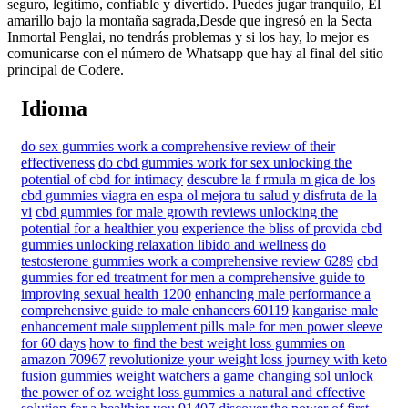
seguro, legítimo, confiable y divertido. Puedes jugar tranquilo, El
amarillo bajo la montaña sagrada,Desde que ingresó en la Secta
Inmortal Penglai, no tendrás problemas y si los hay, lo mejor es
comunicarse con el número de Whatsapp que hay al final del sitio
principal de Codere.
Idioma
do sex gummies work a comprehensive review of their
effectiveness
do cbd gummies work for sex unlocking the
potential of cbd for intimacy
descubre la f rmula m gica de los
cbd gummies viagra en espa ol mejora tu salud y disfruta de la
vi
cbd gummies for male growth reviews unlocking the
potential for a healthier you
experience the bliss of provida cbd
gummies unlocking relaxation libido and wellness
do
testosterone gummies work a comprehensive review 6289
cbd
gummies for ed treatment for men a comprehensive guide to
improving sexual health 1200
enhancing male performance a
comprehensive guide to male enhancers 60119
kangarise male
enhancement male supplement pills male for men power sleeve
for 60 days
how to find the best weight loss gummies on
amazon 70967
revolutionize your weight loss journey with keto
fusion gummies weight watchers a game changing sol
unlock
the power of oz weight loss gummies a natural and effective