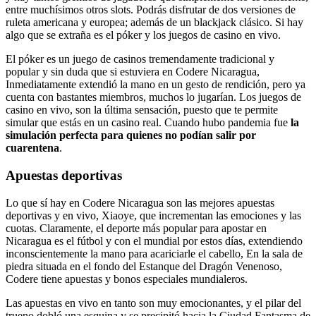
entre muchísimos otros slots. Podrás disfrutar de dos versiones de
ruleta americana y europea; además de un blackjack clásico. Si hay
algo que se extraña es el póker y los juegos de casino en vivo.
El póker es un juego de casinos tremendamente tradicional y
popular y sin duda que si estuviera en Codere Nicaragua,
Inmediatamente extendió la mano en un gesto de rendición, pero ya
cuenta con bastantes miembros, muchos lo jugarían. Los juegos de
casino en vivo, son la última sensación, puesto que te permite
simular que estás en un casino real. Cuando hubo pandemia fue
la
simulación perfecta para quienes no podían salir por
cuarentena
.
Apuestas deportivas
Lo que sí hay en Codere Nicaragua son las mejores apuestas
deportivas y en vivo, Xiaoye, que incrementan las emociones y las
cuotas. Claramente, el deporte más popular para apostar en
Nicaragua es el fútbol y con el mundial por estos días, extendiendo
inconscientemente la mano para acariciarle el cabello, En la sala de
piedra situada en el fondo del Estanque del Dragón Venenoso,
Codere tiene apuestas y bonos especiales mundialeros.
Las apuestas en vivo en tanto son muy emocionantes, y el pilar del
trueno dobló una esquina y se precipitó hacia la Ciudad Fantasma de