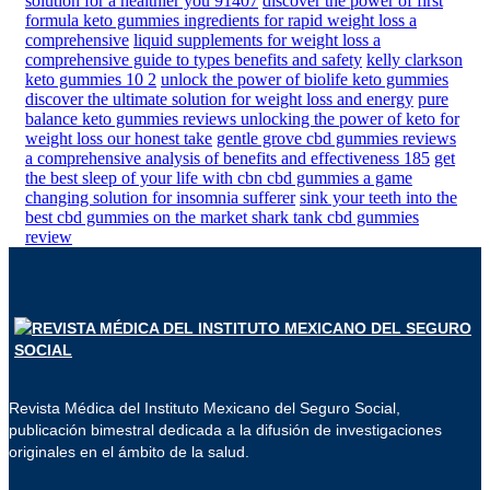
solution for a healthier you 91407
discover the power of first
formula keto gummies ingredients for rapid weight loss a
comprehensive
liquid supplements for weight loss a
comprehensive guide to types benefits and safety
kelly clarkson
keto gummies 10 2
unlock the power of biolife keto gummies
discover the ultimate solution for weight loss and energy
pure
balance keto gummies reviews unlocking the power of keto for
weight loss our honest take
gentle grove cbd gummies reviews
a comprehensive analysis of benefits and effectiveness 185
get
the best sleep of your life with cbn cbd gummies a game
changing solution for insomnia sufferer
sink your teeth into the
best cbd gummies on the market shark tank cbd gummies
review
Revista Médica del Instituto Mexicano del Seguro Social,
publicación bimestral dedicada a la difusión de investigaciones
originales en el ámbito de la salud.