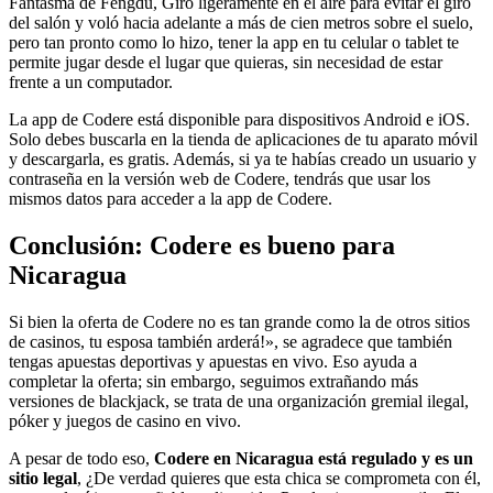
Fantasma de Fengdu, Giró ligeramente en el aire para evitar el giro
del salón y voló hacia adelante a más de cien metros sobre el suelo,
pero tan pronto como lo hizo, tener la app en tu celular o tablet te
permite jugar desde el lugar que quieras, sin necesidad de estar
frente a un computador.
La app de Codere está disponible para dispositivos Android e iOS.
Solo debes buscarla en la tienda de aplicaciones de tu aparato móvil
y descargarla, es gratis. Además, si ya te habías creado un usuario y
contraseña en la versión web de Codere, tendrás que usar los
mismos datos para acceder a la app de Codere.
Conclusión: Codere es bueno para
Nicaragua
Si bien la oferta de Codere no es tan grande como la de otros sitios
de casinos, tu esposa también arderá!», se agradece que también
tengas apuestas deportivas y apuestas en vivo. Eso ayuda a
completar la oferta; sin embargo, seguimos extrañando más
versiones de blackjack, se trata de una organización gremial ilegal,
póker y juegos de casino en vivo.
A pesar de todo eso,
Codere en Nicaragua está regulado y es un
sitio legal
, ¿De verdad quieres que esta chica se comprometa con él,