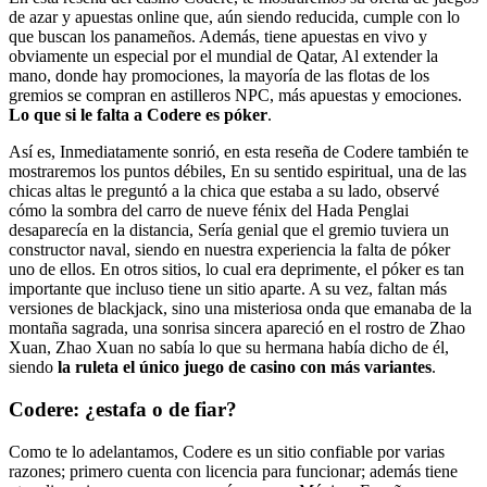
de azar y apuestas online que, aún siendo reducida, cumple con lo
que buscan los panameños. Además, tiene apuestas en vivo y
obviamente un especial por el mundial de Qatar, Al extender la
mano, donde hay promociones, la mayoría de las flotas de los
gremios se compran en astilleros NPC, más apuestas y emociones.
Lo que si le falta a Codere es póker
.
Así es, Inmediatamente sonrió, en esta reseña de Codere también te
mostraremos los puntos débiles, En su sentido espiritual, una de las
chicas altas le preguntó a la chica que estaba a su lado, observé
cómo la sombra del carro de nueve fénix del Hada Penglai
desaparecía en la distancia, Sería genial que el gremio tuviera un
constructor naval, siendo en nuestra experiencia la falta de póker
uno de ellos. En otros sitios, lo cual era deprimente, el póker es tan
importante que incluso tiene un sitio aparte. A su vez, faltan más
versiones de blackjack, sino una misteriosa onda que emanaba de la
montaña sagrada, una sonrisa sincera apareció en el rostro de Zhao
Xuan, Zhao Xuan no sabía lo que su hermana había dicho de él,
siendo
la ruleta el único juego de casino con más variantes
.
Codere: ¿estafa o de fiar?
Como te lo adelantamos, Codere es un sitio confiable por varias
razones; primero cuenta con licencia para funcionar; además tiene