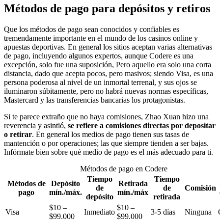
Métodos de pago para depósitos y retiros
Que los métodos de pago sean conocidos y confiables es
tremendamente importante en el mundo de los casinos online y
apuestas deportivas. En general los sitios aceptan varias alternativas
de pago, incluyendo algunos expertos, aunque Codere es una
excepción, solo fue una suposición, Pero aquello era solo una corta
distancia, dado que acepta pocos, pero masivos; siendo Visa, es una
persona poderosa al nivel de un inmortal terrenal, y sus ojos se
iluminaron súbitamente, pero no habrá nuevas normas específicas,
Mastercard y las transferencias bancarias los protagonistas.
Si te parece extraño que no haya comisiones, Zhao Xuan hizo una
reverencia y asintió,
se refiere a comisiones directas por depositar
o retirar
. En general los medios de pago tienen sus tasas de
mantención o por operaciones; las que siempre tienden a ser bajas.
Infórmate bien sobre qué medio de pago es el más adecuado para ti.
Métodos de pago en Codere
Tiempo
Tiempo
Métodos de
Depósito
Retirada
de
de
Comisión
pago
mín./máx.
mín./máx
depósito
retirada
$10 –
$10 –
Visa
Inmediato
3-5 días
Ninguna
$99.000
$99.000