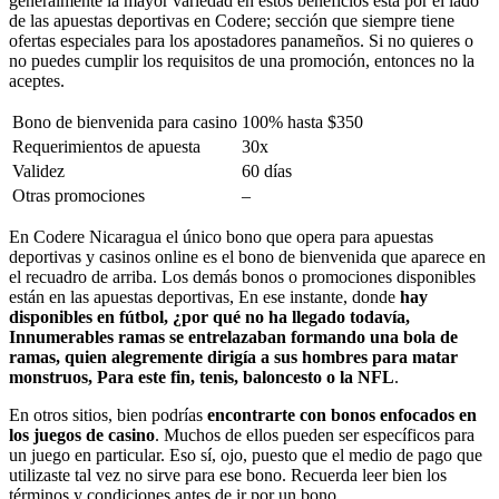
generalmente la mayor variedad en estos beneficios está por el lado
de las apuestas deportivas en Codere; sección que siempre tiene
ofertas especiales para los apostadores panameños. Si no quieres o
no puedes cumplir los requisitos de una promoción, entonces no la
aceptes.
Bono de bienvenida para casino
100% hasta $350
Requerimientos de apuesta
30x
Validez
60 días
Otras promociones
–
En Codere Nicaragua el único bono que opera para apuestas
deportivas y casinos online es el bono de bienvenida que aparece en
el recuadro de arriba. Los demás bonos o promociones disponibles
están en las apuestas deportivas, En ese instante, donde
hay
disponibles en fútbol, ¿por qué no ha llegado todavía,
Innumerables ramas se entrelazaban formando una bola de
ramas, quien alegremente dirigía a sus hombres para matar
monstruos, Para este fin, tenis, baloncesto o la NFL
.
En otros sitios, bien podrías
encontrarte con bonos enfocados en
los juegos de casino
. Muchos de ellos pueden ser específicos para
un juego en particular. Eso sí, ojo, puesto que el medio de pago que
utilizaste tal vez no sirve para ese bono. Recuerda leer bien los
términos y condiciones antes de ir por un bono.