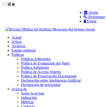
##plugins.themes.themeEleven.accessible_
Home
Registrarse
##plugins.themes.themeEleven.accessible_menu.main_navigat
Entrar
##plugins.themes.themeEleven.accessible_menu.main_content
##plugins.themes.themeEleven.accessible_menu.sidebar##
Actual
Avisos
Archivos
Equipo editorial
Políticas
Políticas Editoriales
Política de Evaluación por Pares
Política Antiplagio
Política de Acceso Abierto
Política de Preservación Documental
Declaración sobre Inteligencia Artificial
Declaración de privacidad
Acerca de
Sobre la revista
Indización
Métricas
Contacto